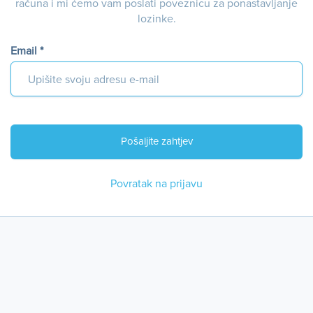
računa i mi ćemo vam poslati poveznicu za ponastavljanje
lozinke.
Email *
Povratak na prijavu