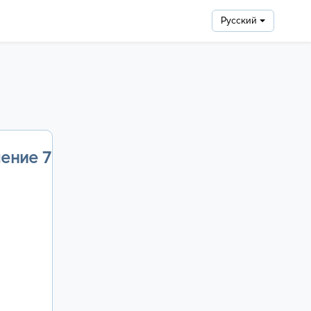
Pусский
чение 7